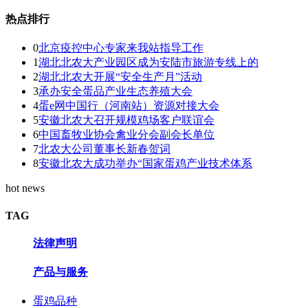
热点排行
0
北京疫控中心专家来我站指导工作
1
湖北北农大产业园区成为安陆市旅游专线上的
2
湖北北农大开展“安全生产月”活动
3
承办安全蛋品产业生态养殖大会
4
蛋e网中国行（河南站）资源对接大会
5
安徽北农大召开规模鸡场客户联谊会
6
中国畜牧业协会禽业分会副会长单位
7
北农大公司董事长新春贺词
8
安徽北农大成功举办“国家蛋鸡产业技术体系
hot news
TAG
法律声明
产品与服务
蛋鸡品种